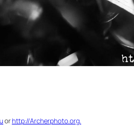
eu
or
http://Archerphoto.org.