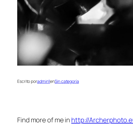
Escrito por
admin1
en
Sin categoría
Find more of me in
http://Archerphoto.