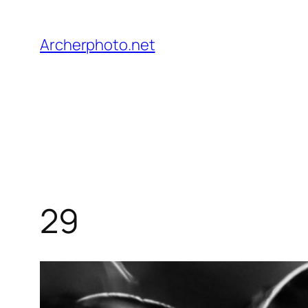
Saltar
al
Archerphoto.net
contenido
29