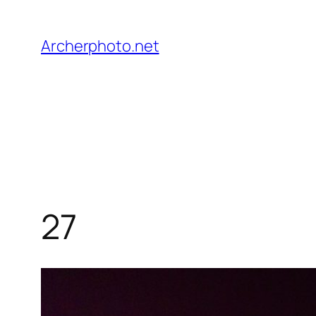
Saltar
al
Archerphoto.net
contenido
27