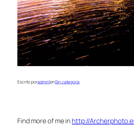
Escrito por
admin1
en
Sin categoría
Find more of me in
http://Archerphoto.