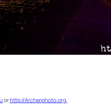
eu
or
http://Archerphoto.org.