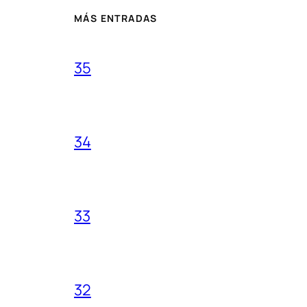
MÁS ENTRADAS
35
34
33
32