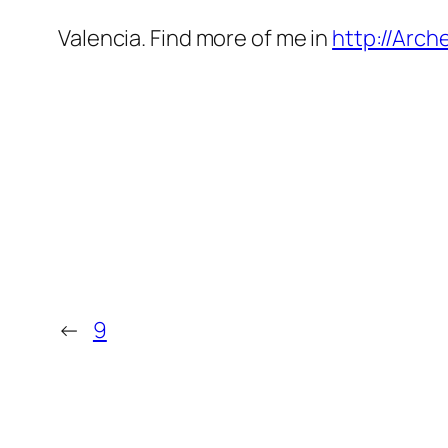
Valencia. Find more of me in
http://Arc
←
9