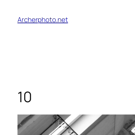
Saltar
al
Archerphoto.net
contenido
10