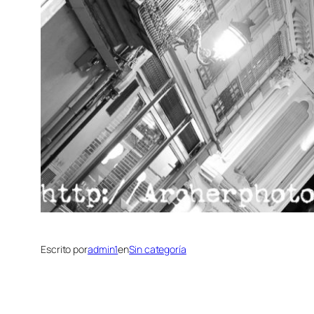
Escrito por
admin1
en
Sin categoría