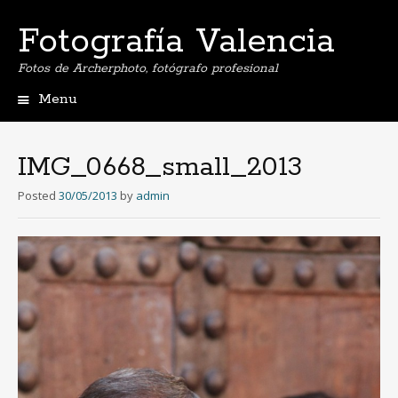
Fotografía Valencia
Fotos de Archerphoto, fotógrafo profesional
Menu
Skip
to
content
IMG_0668_small_2013
Posted
30/05/2013
by
admin